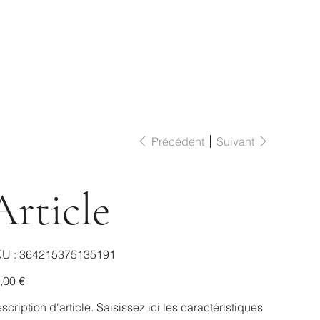
Précédent
Suivant
Article
SKU
U :
364215375135191
364215375135191
,00 €
scription d'article. Saisissez ici les caractéristiques