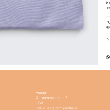
em
ce
P
R
IN
Accueil
Qui sommes-nous ?
CGV
Politique de confidentialité