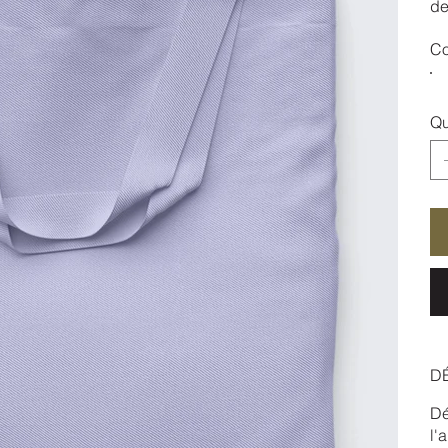
de
Co
Qu
DÉ
Dé
l'