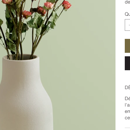
de
Qu
DÉ
Dé
l'
em
ce