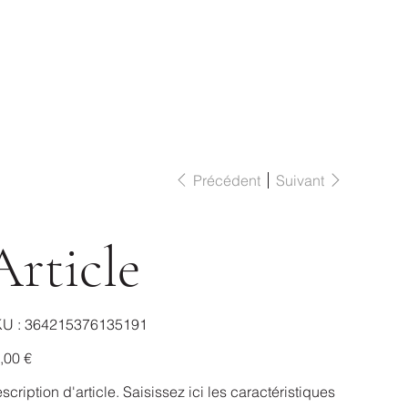
Précédent
Suivant
Article
SKU
U :
364215376135191
364215376135191
,00 €
scription d'article. Saisissez ici les caractéristiques