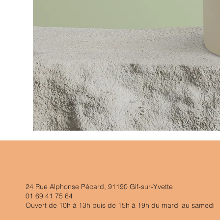
24 Rue Alphonse Pécard, 91190 Gif-sur-Yvette
01 69 41 75 64
Ouvert de 10h à 13h puis de 15h à 19h du mardi au samedi